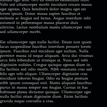
Velit sed ullamcorper morbi tincidunt ornare massa
eget egestas. Quis hendrerit dolor magna eget est
lorem ipsum. Donec massa sapien faucibus et
molestie ac feugiat sed lectus. Augue interdum velit
euismod in pellentesque massa placerat duis
ultricies. Lectus vestibulum mattis ullamcorper velit
sed ullamcorper morbi.
Est ullamcorper eget nulla facilisi. Etiam non quam
lacus suspendisse faucibus interdum posuere lorem
ipsum. Faucibus nisl tincidunt eget nullam. Nulla
porttitor massa id neque aliquam. Arcu dui vivamus
arcu felis bibendum ut tristique et. Nunc sed velit
dignissim sodales. Congue quisque egestas diam in.
Eu facilisis sed odio morbi. Nibh venenatis cras sed
felis eget velit aliquet. Ullamcorper dignissim cras
tincidunt lobortis feugiat. Odio eu feugiat pretium
nibh ipsum consequat nisl. Mattis aliquam faucibus
purus in massa tempor nec feugiat. Cursus in hac
habitasse platea dictumst quisque. Ullamcorper eget
nulla facilisi etiam dignissim diam. Enim facilisis
gravida neque convallis a cras.