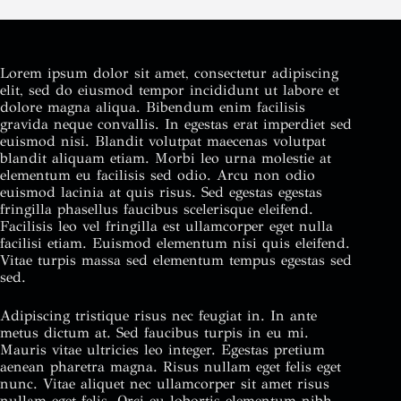
Lorem ipsum dolor sit amet, consectetur adipiscing
elit, sed do eiusmod tempor incididunt ut labore et
dolore magna aliqua. Bibendum enim facilisis
gravida neque convallis. In egestas erat imperdiet sed
euismod nisi. Blandit volutpat maecenas volutpat
blandit aliquam etiam. Morbi leo urna molestie at
elementum eu facilisis sed odio. Arcu non odio
euismod lacinia at quis risus. Sed egestas egestas
fringilla phasellus faucibus scelerisque eleifend.
Facilisis leo vel fringilla est ullamcorper eget nulla
facilisi etiam. Euismod elementum nisi quis eleifend.
Vitae turpis massa sed elementum tempus egestas sed
sed.
Adipiscing tristique risus nec feugiat in. In ante
metus dictum at. Sed faucibus turpis in eu mi.
Mauris vitae ultricies leo integer. Egestas pretium
aenean pharetra magna. Risus nullam eget felis eget
nunc. Vitae aliquet nec ullamcorper sit amet risus
nullam eget felis. Orci eu lobortis elementum nibh.