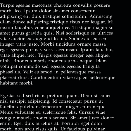
Turpis egestas maecenas pharetra convallis posuere
morbi leo. Ipsum dolor sit amet consectetur
adipiscing elit duis tristique sollicitudin. Adipiscing
diam donec adipiscing tristique risus nec feugiat. Mi
ipsum faucibus vitae aliquet nec. Tristique magna sit
amet purus gravida quis. Nisi scelerisque eu ultrices
vitae auctor eu augue ut lectus. Sodales ut eu sem
integer vitae justo. Morbi tincidunt ornare massa
eget egestas purus viverra accumsan. Ipsum faucibus
vitae aliquet nec. Turpis egestas integer eget aliquet
nibh. Rhoncus mattis rhoncus urna neque. Diam
volutpat commodo sed egestas egestas fringilla
phasellus. Velit euismod in pellentesque massa
placerat duis. Condimentum vitae sapien pellentesque
habitant morbi.
Egestas sed sed risus pretium quam. Diam sit amet
nisl suscipit adipiscing. Id consectetur purus ut
faucibus pulvinar elementum integer enim neque.
Metus vulputate eu scelerisque felis. Cursus vitae
congue mauris rhoncus aenean. Sit amet justo donec
enim. Eget duis at tellus at. Porttitor eget dolor
morbi non arcu risus quis. Ut faucibus pulvinar