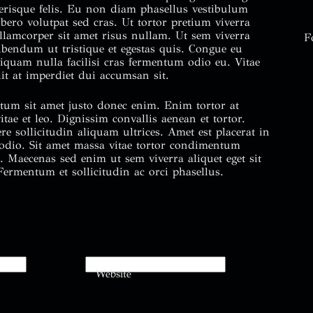
elerisque felis. Eu non diam phasellus vestibulum
ibero volutpat sed cras. Ut tortor pretium viverra
llamcorper sit amet risus nullam. Ut sem viverra
F
 bibendum ut tristique et egestas quis. Congue eu
liquam nulla facilisi cras fermentum odio eu. Vitae
t at imperdiet dui accumsan sit.
ictum sit amet justo donec enim. Enim tortor at
tae et leo. Dignissim convallis aenean et tortor.
re sollicitudin aliquam ultrices. Amet est placerat in
t odio. Sit amet massa vitae tortor condimentum
. Maecenas sed enim ut sem viverra aliquet eget sit
ermentum et sollicitudin ac orci phasellus.
Website