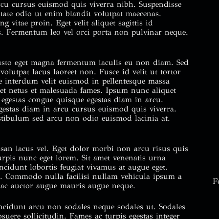
rcu cursus euismod quis viverra nibh. Suspendisse
tate odio ut enim blandit volutpat maecenas.
vitae proin. Eget velit aliquet sagittis id
s. Fermentum leo vel orci porta non pulvinar neque.
usto eget magna fermentum iaculis eu non diam. Sed
 volutpat lacus laoreet non. Fusce id velit ut tortor
e interdum velit euismod in pellentesque massa
s et netus et malesuada fames. Ipsum nunc aliquet
egestas congue quisque egestas diam in arcu.
estas diam in arcu cursus euismod quis viverra.
stibulum sed arcu non odio euismod lacinia at.
n lacus vel. Eget dolor morbi non arcu risus quis
rpis nunc eget lorem. Sit amet venenatis urna
cidunt lobortis feugiat vivamus at augue eget.
. Commodo nulla facilisi nullam vehicula ipsum a
F
i ac auctor augue mauris augue neque.
ncidunt arcu non sodales neque sodales ut. Sodales
suere sollicitudin. Fames ac turpis egestas integer