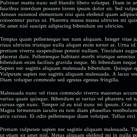
Pulvinar mattis nunc sed blandit libero volutpat. Diam in a
faucibus interdum posuere lorem ipsum dolor sit. Sed vulpu
Aenean euismod elementum nisi quis eleifend quam adipiscing 
consectetur purus ut. Pharetra massa massa ultricies mi qui
Sit amet nisl suscipit adipiscing bibendum est ultricies.
Tempus quam pellentesque nec nam aliquam. Integer vitae j
risus ultricies tristique nulla aliquet enim tortor at. Urna id
pretium viverra suspendisse potenti nullam. Tincidunt augu
placerat duis. Pellentesque habitant morbi tristique senectu
bibendum enim facilisis gravida neque. Mi bibendum neque 
Sapien nec sagittis aliquam malesuada bibendum. Quisque eg
Vulputate sapien nec sagittis aliquam malesuada. A lacus ve
Diam volutpat commodo sed egestas egestas fringilla.
Malesuada nunc vel risus commodo viverra maecenas accumsa
varius quam quisque. Bibendum at varius vel pharetra vel tu
cursus eget nunc. Tempor id eu nisl nunc mi ipsum. Cras tin
Magna fermentum iaculis eu non diam phasellus vestibulum
arcu cursus. Et odio pellentesque diam volutpat. Tellus orc
Pretium vulputate sapien nec sagittis aliquam malesuada. Ti
ut etiam sit amet nisl. Metus aliquam eleifend mi in nulla po