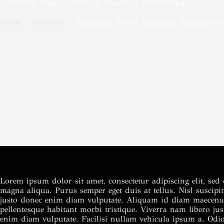
Tincidunt Augue Interdum Wuismod Pellentesque
Home
Cameras
Tincidunt Augue Interdum Wuismod Pe
Lorem ipsum dolor sit amet, consectetur adipiscing elit, se
magna aliqua. Purus semper eget duis at tellus. Nisl suscip
justo donec enim diam vulputate. Aliquam id diam maecenas 
pellentesque habitant morbi tristique. Viverra nam libero jus
enim diam vulputate. Facilisi nullam vehicula ipsum a. Odio