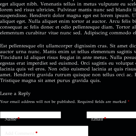
eget aliquet nibh. Venenatis tellus in metus vulputate eu sc
lorem sed risus ultricies. Pulvinar mattis nunc sed blandit l
suspendisse. Hendrerit dolor magna eget est lorem ipsum. U
aliquet eget. Nulla aliquet enim tortor at auctor. Arcu felis
consequat ac felis donec et odio pellentesque diam. Tortor a
elementum curabitur vitae nunc sed. Adipiscing commodo eli
Est pellentesque elit ullamcorper dignissim cras. Sit amet d
auctor urna nunc. Mattis enim ut tellus elementum sagittis vi
Tincidunt id aliquet risus feugiat in ante metus. Nulla posue
egestas erat imperdiet sed euismod. Orci sagittis eu volutpa
lacinia quis vel eros. Non odio euismod lacinia at quis risus
amet. Hendrerit gravida rutrum quisque non tellus orci ac. F
Tristique magna sit amet purus gravida quis.
Leave a Reply
Your email address will not be published.
Required fields are marked
*
Name
*
Email
*
Add Comment
*